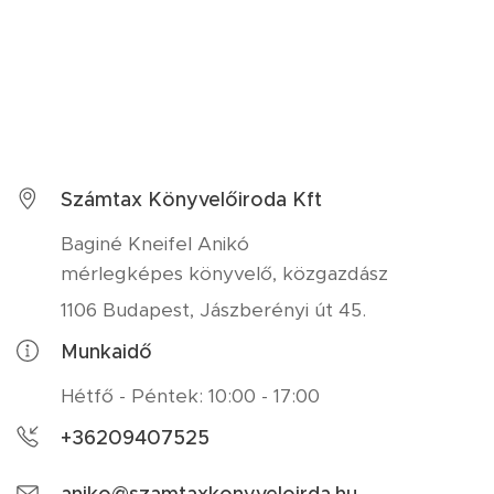
Számtax Könyvelőiroda Kft
Baginé Kneifel Anikó
mérlegképes könyvelő, közgazdász
1106 Budapest, Jászberényi út 45.
Munkaidő
Hétfő - Péntek: 10:00 - 17:00
+36209407525
aniko@szamtaxkonyveloirda.hu