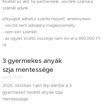
Kivétel ez alól, ha partnereink, vevőink számára
számát adunk.
eNyugtát adhatsz számla helyett, amennyiben:
- vevőd nem adóalany magánszemély
- nem kér számlát
- az ügylet bruttó összege nem éri el a 900.000 Ft-
ot.
3 gyermekes anyák
szja mentessége
2025.09.24
2025. október 1-jén lép életbe a 3
gyermeket nevelő anyák szja
mentessége.