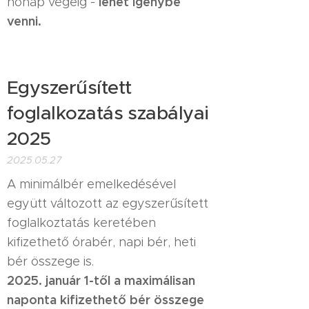
lehet igénybe
hónap végéig -
venni.
Egyszerűsített
foglalkozatás szabályai
2025
2025.05.27
A minimálbér emelkedésével
együtt változott az egyszerűsített
foglalkoztatás keretében
kifizethető órabér, napi bér, heti
bér összege is.
2025. január 1-től
a maximálisan
naponta kifizethető bér összege