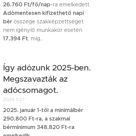
26.760 Ft/fő/nap
-ra emelkedett.
Adómentesen kifizethető napi
bér
összege szakképzettséget
nem igénylő munkakör esetén
17.394 Ft
, míg...
Így adózunk 2025-ben.
Megszavazták az
adócsomagot.
2024.11.27
2025. január 1-től a minimálbér
290.800 Ft-ra, a szakmai
bérminimum 348.820 Ft-ra
emelkedik.