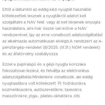
Ettől a dátumtól az eddig kézi nyugtát használók
kötelezettek lesznek a nyugtákról adatot kell
szolgáltatni a NAV felé, vagy át kell térjenek enyugta
használatára, ami már össze van kötve a NAV
rendszerével, így az erre vonatkozó adatszolgáltatást
az alkalmazás automatikusan elvégzi.A rendszert az e-
pénztárgép-rendelet (8/2025. (III.31.) NGM rendelet)
és az áfatörvény szabályozza.
Ezzel a papíralapú és a gépi nyugta korszaka
fokozatosan lezárul, és felváltja az elektronikus
adatszolgáltatás.Mindenkire vonatkozik, aki eddig
nyugtaadásra volt kötelezett. Pl. fodrászokra,
kozmetikusokra, autószerelőkre, taxisokra,
masszőrökre, jóga-, pilates-oktatókra, stb.