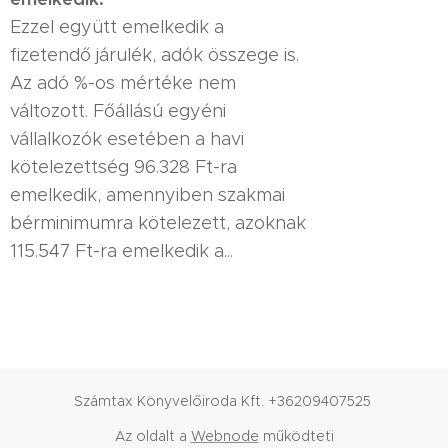
Ezzel együtt emelkedik a
fizetendő járulék, adók összege is.
Az adó %-os mértéke nem
változott. Főállású egyéni
vállalkozók esetében a havi
kötelezettség 96.328 Ft-ra
emelkedik, amennyiben szakmai
bérminimumra kötelezett, azoknak
115.547 Ft-ra emelkedik a...
Számtax Könyvelőiroda Kft. +36209407525
Az oldalt a
Webnode
működteti