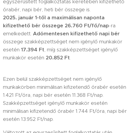
egyszerűsített foglalkoztatás keretében kifizethető
órabér, napi bér, heti bér összege is.
2025. január 1-től
a maximálisan naponta
kifizethető bér összege 26.760 Ft/fő/nap
-ra
emelkedett.
Adómentesen kifizethető napi bér
összege szakképzettséget nem igénylő munkakör
esetén
17.394 Ft
, míg szakképzettséget igénylő
munkakör esetén
20.852 Ft
.
Ezen belül szakképzettséget nem igénylő
munkakörben minimálisan kifizetendő órabér esetén
1.421 Ft/óra, napi bér esetén 11.368 Ft/nap.
Szakképzettséget igénylő munkakör esetén
minimálisan kifizetendő órabér 1.744 Ft/óra, napi bér
esetén 13.952 Ft/nap.
Változott az egyszerűsített foglalkoztatás után